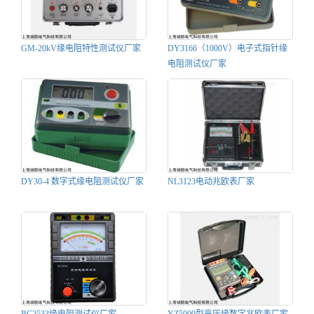
GM-20kV缘电阻特性测试仪厂家
DY3166（1000V）电子式指针缘
电阻测试仪厂家
DY30-4 数字式缘电阻测试仪厂家
NL3123电动兆欧表厂家