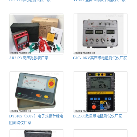
BC2533缘电阻测试仪厂家
YZ5000型高压缘数字兆欧表厂家
AR3123 高压兆欧表厂家
GJC-10KV高压缘电阻测试仪厂家
DY3165（500V）电子式指针缘电
BC2305数显缘电阻测试仪厂家
阻测试仪厂家