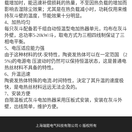
载增加时，能迅速补偿损耗的热量，不至因热负载的增加而
影响去湿除尘效果；尤其是在热负载减小时，功耗仅用来维
持灰斗壁的温度，节能效果十分明显。
4、加热均匀
每只灰斗配备若千组自动恒温型电加热器单元，均布在灰斗
外壁，总功率5-20kW/斗，取电方式为三相四线制保证了三
相电平衡。
5、电压适应能力强
由于这种材料的伏-安特性，陶瓷发热体可以在一定范国 （2
5%)的电源电 压波动时仍然可以保持恒温状态，这是普通电
热丝材料不具备的特性。
6、升温迅速
陶瓷发热体特殊的电流-时间特性，決定了其升温的速度极
快，是电热丝材料远远无法企及的。
7、安装方便
自限温板式灰斗电加热器采用压板式安装，安装在灰斗外
壁，出线简单，维护方便。
上海端懿电气科技有限公司 © 版权所有