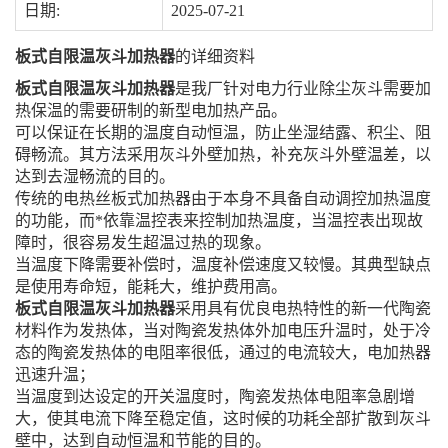
日期:
2025-07-21
板式自限温灰斗加热器
的详细资料
板式自限温灰斗加热器
是我厂针对电力行业除尘灰斗需要加
热保温的需要研制的新型电加热产品。
可以保证在长期的温度自动恒温，防止坐湿结露、积尘、阻
碍畅流。其方法采用灰斗外壁加热，补充灰斗外壁温差，以
达到去湿畅流的目的。
传统的电热丝板式加热器由于本身不具备自动调控加热温度
的功能，而*依靠温控表来控制加热温度，当温控表出现故
障时，很容易发生超温过热的现象。
当温度下降需要补偿时，温度补偿速度又较慢。其典型缺点
是使用寿命短，能耗大，维护费用高。
板式自限温灰斗加热器
采用具有优良电热特性的新一代陶瓷
材料作为发热体，当对陶瓷发热体外加电压升温时，处于冷
态的陶瓷发热体的电阻率很低，通过的电流较大，电加热器
迅速升温；
当温度到达设定的开关温度时，陶瓷发热体电阻率急剧增
大，使其电流下降至稳定值，这时候的功耗全部扩散到灰斗
壁中，达到自动恒温和节能的目的。