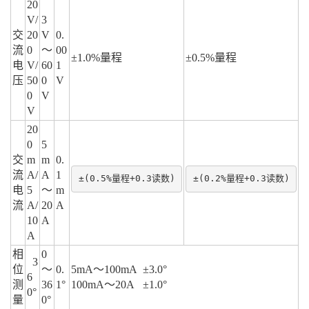
20
V/
3
交
20
V
0.
流
0
～
00
±1.0%量程
±0.5%量程
电
V/
60
1
压
50
0
V
0
V
V
20
0
5
交
m
m
0.
流
A/
A
1
±(0.5%量程+0.3读数)
±(0.2%量程+0.3读数)
电
5
～
m
流
A/
20
A
10
A
A
相
0
3
位
～
0.
5mA～100mA ±3.0°
6
测
36
1°
100mA～20A ±1.0°
0°
量
0°