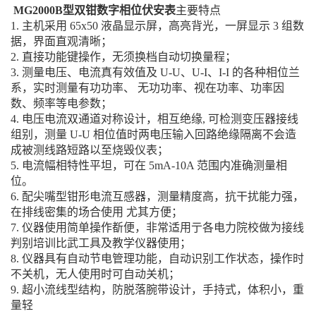
MG2000B型双钳数字相位伏安表
主要特点
1. 主机采用 65x50 液晶显示屏，高亮背光，一屏显示 3 组数
据，界面直观清晰；
2. 直接功能键操作，无须换档自动切换量程；
3. 测量电压、电流真有效值及 U-U、U-I、I-I 的各种相位兰
系，实时测量有功功率、 无功功率、视在功率、功率因
数、频率等电参数；
4. 电压电流双通道对称设计，相互绝缘, 可检测变压器接线
组别，测量 U-U 相位值时两电压输入回路绝缘隔离不会造
成被测线路短路以至烧毁仪表；
5. 电流幅相特性平坦，可在 5mA-10A 范围内准确测量相
位。
6. 配尖嘴型钳形电流互感器，测量精度高，抗干扰能力强，
在排线密集的场合使用 尤其方便；
7. 仪器使用简单操作斱便，非常适用亍各电力院校做为接线
判别培训比武工具及教学仪器使用；
8. 仪器具有自动节电管理功能，自动识别工作状态，操作时
不关机，无人使用时可自动关机；
9. 超小流线型结构，防脱落腕带设计，手持式，体积小，重
量轻