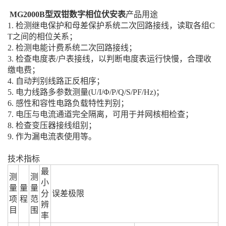
MG2000B型双钳数字相位伏安表
产品用途
1. 检测继电保护和母差保护系统二次回路接线，读取各组C
T之间的相位关系；
2. 检测电能计费系统二次回路接线；
3. 检查电度表/户表接线，以判断电度表运行快慢，合理收
缴电费；
4. 自动判别线路正反相序；
5. 电力线路多参数测量(U/I/Φ/P/Q/S/PF/Hz)；
6. 感性和容性电路负载特性判别；
7. 电压与电流通道完全隔离，可用于并网核相检查；
8. 检查变压器接线组别；
9. 作为漏电流表使用等。
技术指标
最
测
测
小
量
量
量
分
误差极限
项
程
范
辨
目
围
率