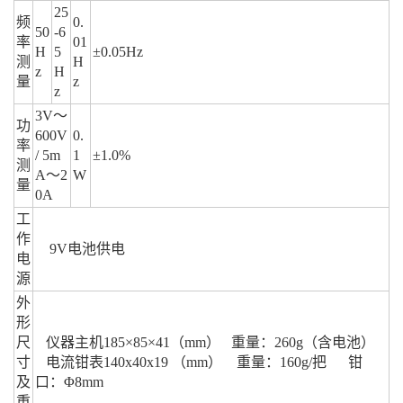
25
频
0.
50
-6
率
01
H
5
±0.05Hz
测
H
z
H
量
z
z
3V～
功
600V
0.
率
/ 5m
1
±1.0%
测
A～2
W
量
0A
工
作
9V电池供电
电
源
外
形
尺
仪器主机185×85×41（mm） 重量：260g（含电池）
寸
电流钳表140
x40x19 （mm） 重量：160g/把 钳
及
口：Φ8mm
重