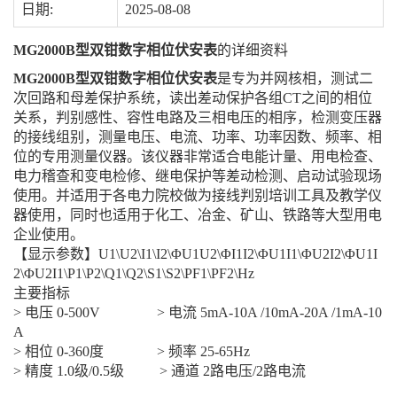
日期:
2025-08-08
MG2000B型双钳数字相位伏安表
的详细资料
MG2000B型双钳数字相位伏安表
是专为并网核相，测试二
次回路和母差保护系统，读出差动保护各组CT之间的相位
关系，判别感性、容性电路及三相电压的相序，检测变压器
的接线组别，测量电压、电流、功率、功率因数、频率、相
位的专用测量仪器。该仪器非常适合电能计量、用电检查、
电力稽查和变电检修、继电保护等差动检测、启动试验现场
使用。并适用于各电力院校做为接线判别培训工具及教学仪
器使用，同时也适用于化工、冶金、矿山、铁路等大型用电
企业使用。
【显示参数】U1\U2\I1\I2\ΦU1U2\ΦI1I2\ΦU1I1\ΦU2I2\ΦU1I
2\ΦU2I1\P1\P2\Q1\Q2\S1\S2\PF1\PF2\Hz
主要指标
> 电压 0-500V > 电流 5mA-10A /10mA-20A /1mA-10
A
> 相位 0-360度 > 频率 25-65Hz
> 精度 1.0级/0.5级 > 通道 2路电压/2路电流